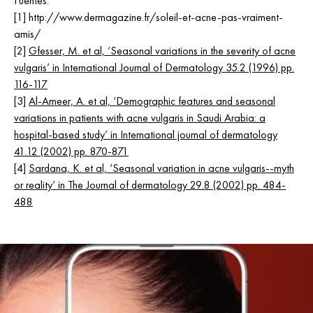
Fuentes:
[1] http://www.dermagazine.fr/soleil-et-acne-pas-vraiment-
amis/
[2]
Gfesser, M. et al, ‘Seasonal variations in the severity of acne
vulgaris’ in International Journal of Dermatology 35.2 (1996) pp.
116-117
[3]
Al-Ameer, A. et al, ‘Demographic features and seasonal
variations in patients with acne vulgaris in Saudi Arabia: a
hospital-based study’ in International journal of dermatology
41.12 (2002) pp. 870-871
[4]
Sardana, K. et al, ‘Seasonal variation in acne vulgaris--myth
or reality’ in The Journal of dermatology 29.8 (2002) pp. 484-
488