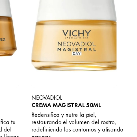
NEOVADIOL
CREMA MAGISTRAL 50ML
Redensifica y nutre la piel,
fica tu
restaurando el volumen del rostro,
d del
redefiniendo los contornos y alisando
s líneas
arrugas.