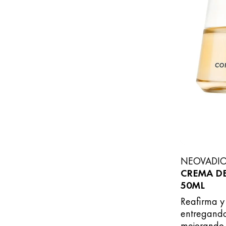
NEOVADIO
CREMA DE
50ML
Reafirma y 
entregando
mejorando 