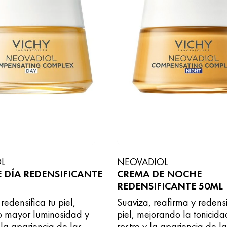
L
NEOVADIOL
 DÍA REDENSIFICANTE
CREMA DE NOCHE
REDENSIFICANTE 50ML
redensifica tu piel,
Suaviza, reafirma y redensi
 mayor luminosidad y
piel, mejorando la tonicida
la apariencia de las
rostro y la apariencia de la