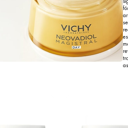
si
fó
ar
s
re
es
ma
re
tr
a