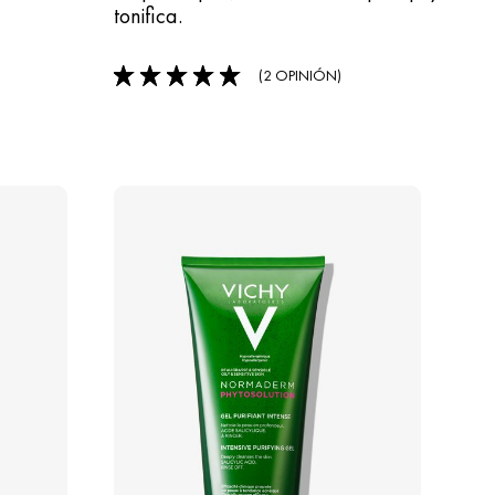
tonifica.
(2 OPINIÓN)
5/5