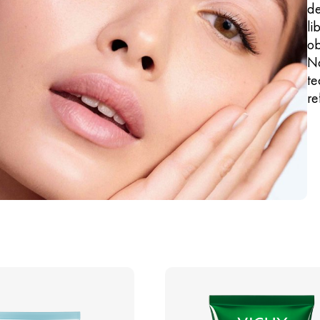
de
li
ob
N
te
re