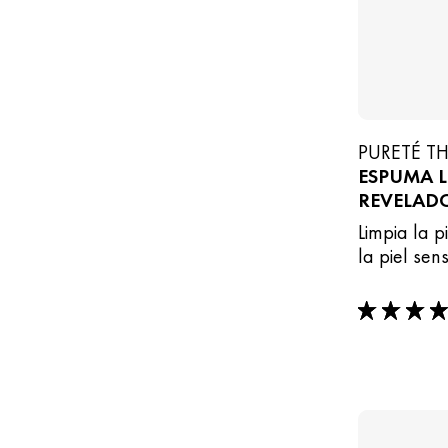
PURETÉ T
ESPUMA 
REVELAD
Limpia la p
la piel sens
5/5