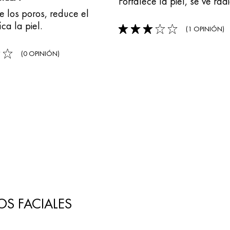
Fortalece la piel, se ve rad
e los poros, reduce el
ica la piel.
(1 OPINIÓN)
3/5
(0 OPINIÓN)
OS FACIALES