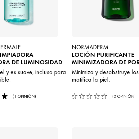
HERMALE
NORMADERM
LIMPIADORA
LOCIÓN PURIFICANTE
ORA DE LUMINOSIDAD
MINIMIZADORA DE PO
iel y es suave, incluso para
Minimiza y desobstruye los
ible.
matifica la piel.
(1 OPINIÓN)
(0 OPINIÓN)
0/5