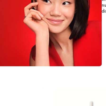
nu
di