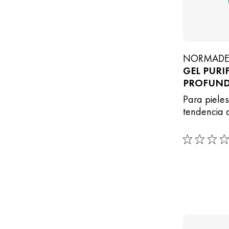
NORMAD
GEL PURI
PROFUN
Para piele
tendencia 
0/5