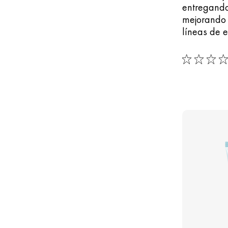
entregando
mejorando 
líneas de e
0/5