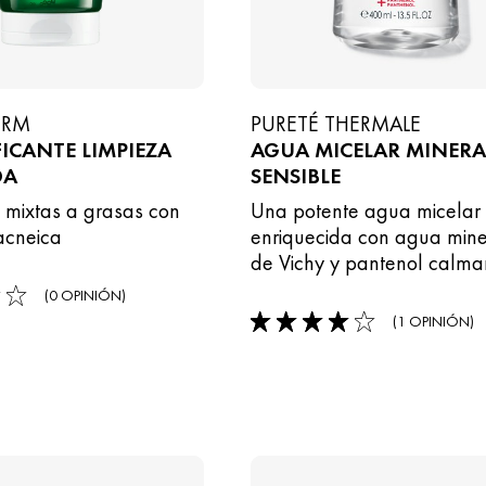
ERM
PURETÉ THERMALE
FICANTE LIMPIEZA
AGUA MICELAR MINERAL 
DA
SENSIBLE
s mixtas a grasas con
Una potente agua micelar 
acneica
enriquecida con agua mine
de Vichy y pantenol calma
(0 OPINIÓN)
(1 OPINIÓN)
4/5