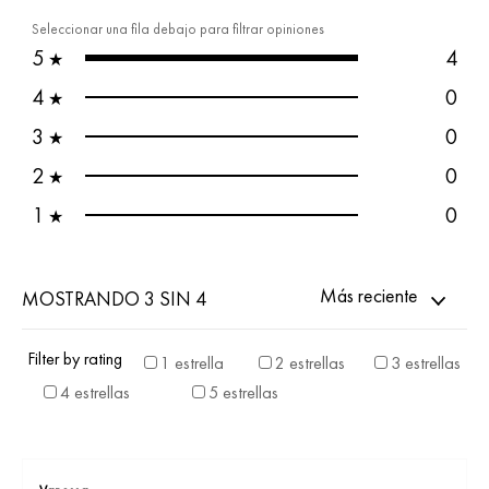
Seleccionar una fila debajo para filtrar opiniones
5
4
★
4
0
★
3
0
★
2
0
★
1
0
★
Más reciente
MOSTRANDO 3 SIN 4
Filter by rating
1 estrella
2 estrellas
3 estrellas
4 estrellas
5 estrellas