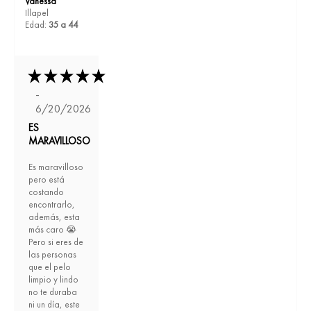
Vanessa
Illapel
Edad:
35 a 44
-
6/20/2026
ES
MARAVILLOSO
Es maravilloso
pero está
costando
encontrarlo,
además, esta
más caro 😭
Pero si eres de
las personas
que el pelo
limpio y lindo
no te duraba
ni un día, este