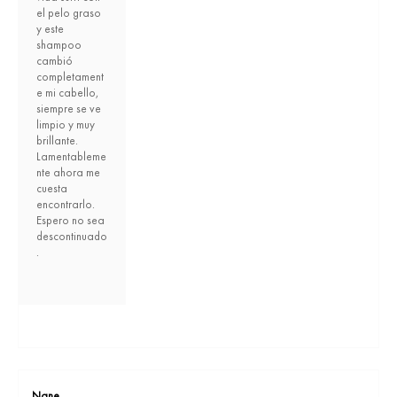
el pelo graso
y este
shampoo
cambió
completament
e mi cabello,
siempre se ve
limpio y muy
brillante.
Lamentableme
nte ahora me
cuesta
encontrarlo.
Espero no sea
descontinuado
.
Nane