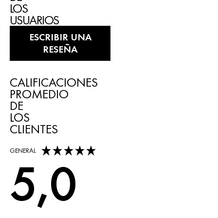
LOS
USUARIOS
ESCRIBIR UNA
RESEÑA
CALIFICACIONES
PROMEDIO
DE
LOS
CLIENTES
5,0 out of 5 stars
GENERAL
5,0