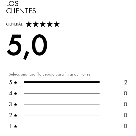
LOS
CLIENTES
5,0 out of 5 stars
GENERAL
5,0
Seleccionar una fila debajo para filtrar opiniones
5
2
★
4
0
★
3
0
★
2
0
★
1
0
★