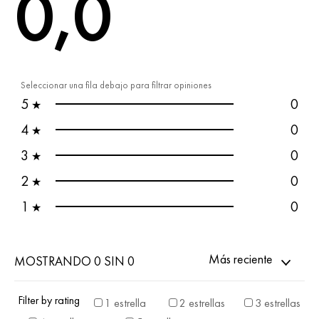
0,0
Seleccionar una fila debajo para filtrar opiniones
5
0
★
4
0
★
3
0
★
2
0
★
1
0
★
Más reciente
MOSTRANDO 0 SIN 0
Filter by rating
1 estrella
2 estrellas
3 estrellas