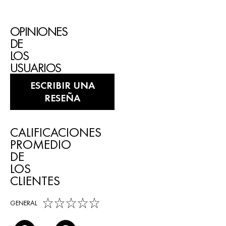
OPINIONES
DE
LOS
USUARIOS
ESCRIBIR UNA
RESEÑA
CALIFICACIONES
PROMEDIO
DE
LOS
CLIENTES
0,0 out of 5 stars
GENERAL