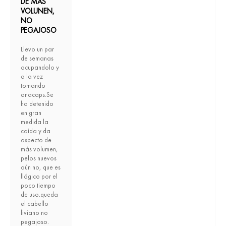
DE MAS
VOLUNEN,
NO
PEGAJOSO
Llevo un par
de semanas
ocupandolo y
a la vez
tomando
anacaps.Se
ha detenido
en gran
medida la
caída y da
aspecto de
más volumen,
pelos nuevos
aún no, que es
llógico por el
poco tiempo
de uso.queda
el cabello
liviano no
pegajoso.