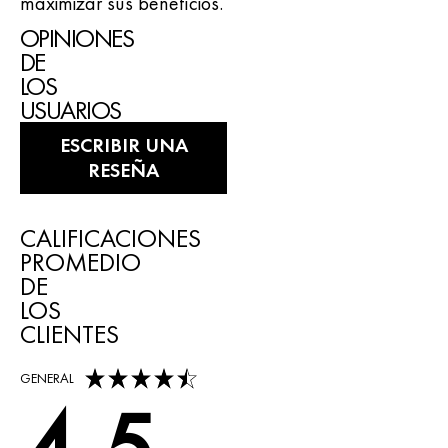
maximizar sus beneficios.
OPINIONES
DE
LOS
USUARIOS
ESCRIBIR UNA
RESEÑA
CALIFICACIONES
PROMEDIO
DE
LOS
CLIENTES
4,5 out of 5 stars
GENERAL