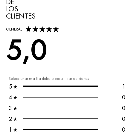
DE
LOS
CLIENTES
5,0 out of 5 stars
GENERAL
5,0
Seleccionar una fila debajo para filtrar opiniones
5
1
★
4
0
★
3
0
★
2
0
★
1
0
★