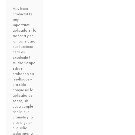
Muy buen
producto! Es
muy
importante
aplicarlo en la
mañana y en
la noche para
que funcione
pero es
excelente !
Mucho tiempo
estuve
probando sin
resultados y
era sólo
porque no lo
aplicaba de
noche, sin
duda cumple
con lo que
promete y lo
dice alguien
que solía
sudar mucho.