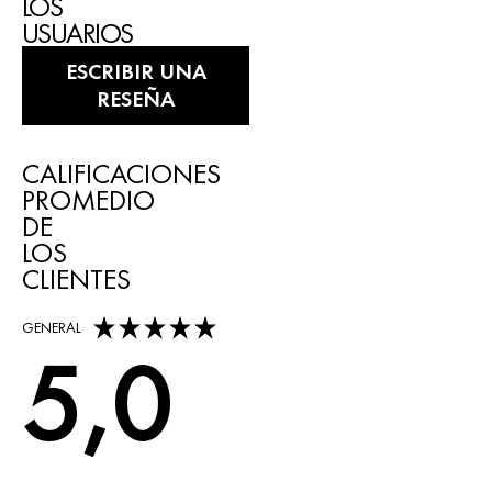
LOS
USUARIOS
ESCRIBIR UNA
RESEÑA
CALIFICACIONES
PROMEDIO
DE
LOS
CLIENTES
5,0 out of 5 stars
GENERAL
5,0