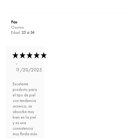
Pau
Osorno
Edad:
25 a 34
-
11/20/2025
Excelente
producto para
el tipo de piel
con tendencia
acneica, se
absorbe muy
bien en la piel
y es una
consistencia
muy fluida más