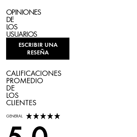
OPINIONES
DE
LOS
USUARIOS
ESCRIBIR UNA
RESEÑA
CALIFICACIONES
PROMEDIO
DE
LOS
CLIENTES
5,0 out of 5 stars
GENERAL