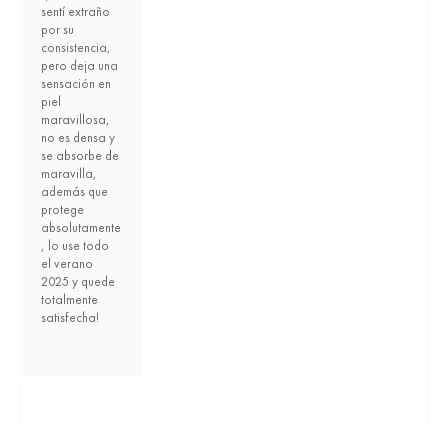
sentí extraño
por su
consistencia,
pero deja una
sensación en
piel
maravillosa,
no es densa y
se absorbe de
maravilla,
además que
protege
absolutamente
, lo use todo
el verano
2025 y quede
totalmente
satisfecha!