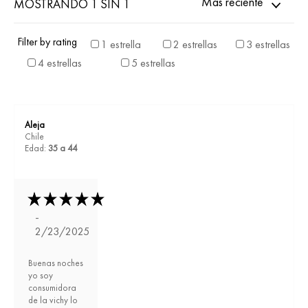
Más reciente
MOSTRANDO 1 SIN 1
Filter by rating
1 estrella
2 estrellas
3 estrellas
4 estrellas
5 estrellas
Aleja
Chile
Edad:
35 a 44
-
2/23/2025
Buenas noches
yo soy
consumidora
de la vichy lo