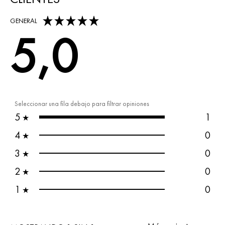
5,0 out of 5 stars
GENERAL
5,0
Seleccionar una fila debajo para filtrar opiniones
5
1
★
4
0
★
3
0
★
2
0
★
1
0
★