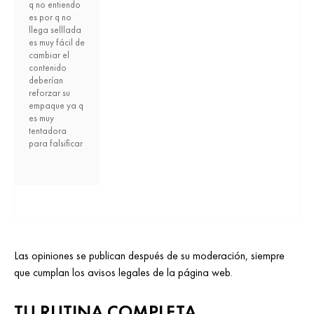
q no entiendo
es por q no
llega selllada
es muy fácil de
cambiar el
contenido
deberían
reforzar su
empaque ya q
es muy
tentadora
para falsificar
Las opiniones se publican después de su moderación, siempre
que cumplan los avisos legales de la página web.
TU RUTINA COMPLETA