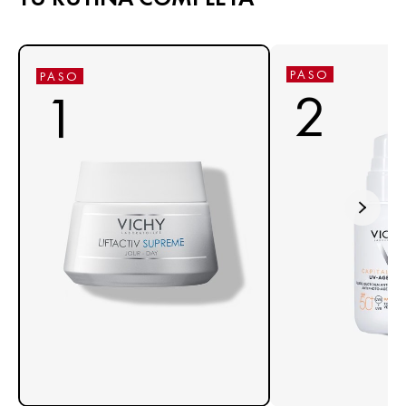
PASO
PASO
2
1